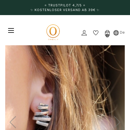
⭐️ TRUSTPILOT 4,7/5 ⭐️
✨ KOSTENLOSER VERSAND AB 39€ ✨
Umschalten der Navigation
☰
De
0