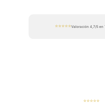
⭐⭐⭐⭐⭐
Valoración 4,7/5 en 
⭐⭐⭐⭐⭐