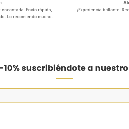
in)
F
esta tienda y sus diseños
Rápido y efic
-10% suscribiéndote a nuestro