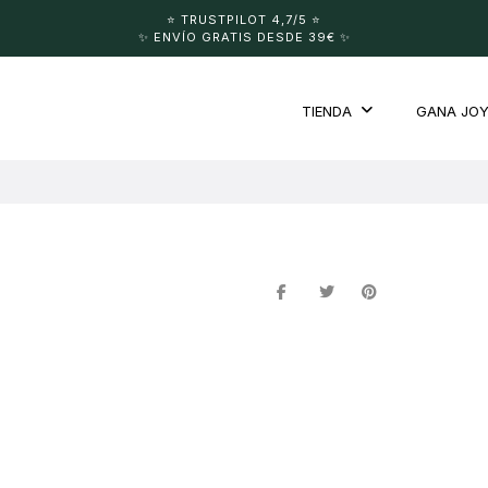
⭐️ TRUSTPILOT 4,7/5 ⭐️
✨ ENVÍO GRATIS DESDE 39€ ✨
TIENDA
GANA JO