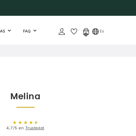
YAS
FAQ
Es
0
Melina
★
★
★
★
★
4,7/5 en
Trustpilot