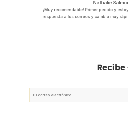
Aleksandra (Dubl
o rápido,
¡Experiencia brillante! Recomiendo mucho 
do mucho.
originales.
Recibe 