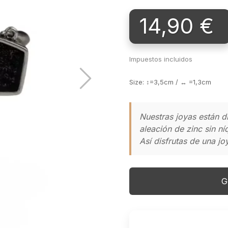
14,90 €
Impuestos incluidos
Size: ↕=3,5cm / ↔ =1,3cm
Nuestras joyas están 
aleación de zinc sin ní
Así disfrutas de una j
G