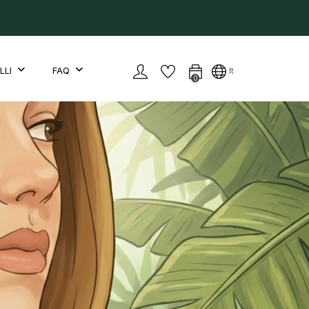
LLI
FAQ
It
0