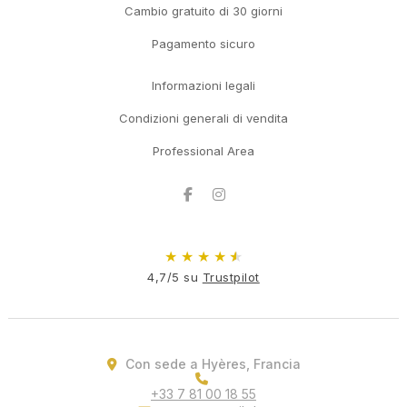
Cambio gratuito di 30 giorni
Pagamento sicuro
Informazioni legali
Condizioni generali di vendita
Professional Area
Facebook
Instagram
★
★
★
★
★
4,7/5 su
Trustpilot
Con sede a Hyères, Francia
+33 7 81 00 18 55