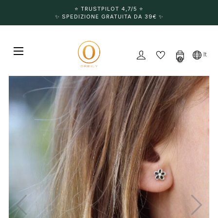
⭐️ TRUSTPILOT 4,7/5 ⭐️
✨ SPEDIZIONE GRATUITA DA 39€ ✨
navigazione Toggle
☰
It
0