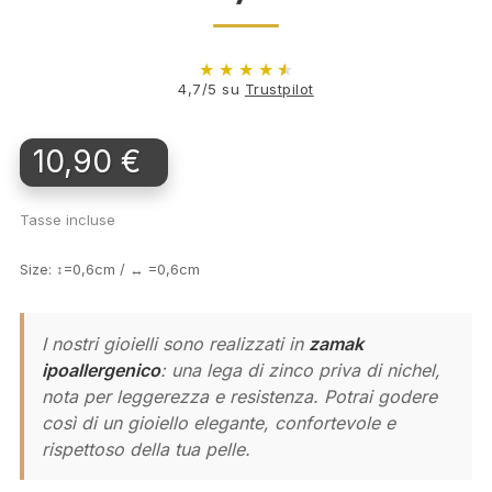
★
★
★
★
★
4,7/5 su
Trustpilot
10,90 €
Tasse incluse
Size: ↕=0,6cm / ↔ =0,6cm
I nostri gioielli sono realizzati in
zamak
ipoallergenico
: una lega di zinco priva di nichel,
nota per leggerezza e resistenza. Potrai godere
così di un gioiello elegante, confortevole e
rispettoso della tua pelle.