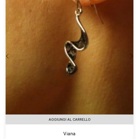
‹
›
AGGIUNGI AL CARRELLO
Viana